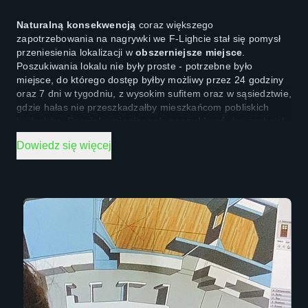
Naturalną konsekwencją
coraz większego
zapotrzebowania na nagrywki we F‑Lighcie stał się pomysł
przeniesienia lokalizacji w
obszerniejsze miejsce
.
Poszukiwania lokalu nie były proste ‑ potrzebne było
miejsce, do którego dostęp byłby możliwy przez 24 godziny
oraz 7 dni w tygodniu, z wysokim sufitem oraz w sąsiedztwie,
gdzie hałas nie przeszkadzałby mieszkańcom pobliskich
budynków. Po
wielu miesiącach poszukiwań
, los zechciał
aby Gerard oraz Dister przenieśli firmę tuż na
Dowiedz się więcej
przeciwko swojej uczelni, czyli vis a vis
Warszawskiej Szkoły Filmowej
.
Przed Gerardem oraz Samiryiem było zadanie,
aby zaprojektować oraz zbudować autentyczne,
profesjonalne studio nagrań z prawdziwego zdarzenia.
Tym razem celem nie była sama adaptacja akustyczna
pomieszczeń ‑ zgodnie ze sztuką, wszystkie pokoje
studyjne zostały
zbudowane od zera
. Proces budowy
trwał ponad rok, a po drodze trzeba było pokonać
wiele przeciwności losu. Trzy powodzie, kryzys na
rynku budowlanym oraz codzienna praca z wełną skalną,