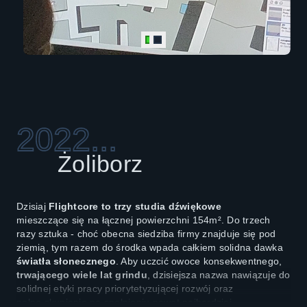
której na potrzeby stworzenia studia użyto ponad 8 ton.
Szczęśliwie
, po kilkunastu miesiącach budowy, można było
ogłosić start pierwszej wersji strony internetowej wraz z
platformą bookingową ‑ po praktycznie roku nieobecności na
mapie,
ekipa wróciła do biznesu muzycznego
.
2022...
Żoliborz
Dzisiaj
Flightcore to trzy studia dźwiękowe
mieszczące się na łącznej powierzchni 154m². Do trzech
razy sztuka ‑ choć obecna siedziba firmy znajduje się pod
ziemią, tym razem do środka wpada całkiem solidna dawka
światła słonecznego
. Aby uczcić owoce konsekwentnego,
trwającego wiele lat grindu
, dzisiejsza nazwa nawiązuje do
solidnej etyki pracy priorytetyzującej rozwój oraz
pełne skupienie na spełnieniu nawet najbardziej