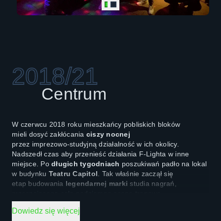
Malik Montana, Kaz Bałagane, Smolasty, OLEK, DMN,
Frosti oraz Berson, Wiktor z WWA, Młody Dron, Uki Grajda,
2020 (SOSO), Tommy Lolo, lecz także Alcomindz,
White Widow oraz wielu, wielu, wielu innych. Dla większości
był to moment beztroskiej zabawy muzyką i choć w F‑Light
panowały warunki amatorskie, każdy zapamiętał
Bemowo
jako miejsce z
charakterem
.
2018/21
Centrum
W czerwcu 2018 roku mieszkańcy pobliskich bloków
mieli dosyć zakłócania
ciszy nocnej
przez imprezowo‑studyjną działalność w ich okolicy.
Nadszedł czas aby przenieść działania F‑Lighta w inne
miejsce. Po
długich tygodniach
poszukiwań padło na lokal
w budynku
Teatru Capitol
. Tak właśnie zaczął się
etap budowania
legendarnej marki
studia nagrań,
zrzeszającego całą podziemną scenę trapową,
świat influencerów oraz ścisłą czołówkę polskich
Dowiedz się więcej
mainstreamowych artystów.