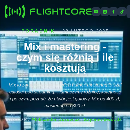
Cennik
Oferta
Artykuły
O nas
Kontakt
PORADNIK
28 LUTEGO 2025
Mix i mastering -
czym się różnią i ile
kosztują
Mix to zgranie śladów w jeden numer, mastering to szlif
całości pod streaming. Tłumaczymy różnicę, kolejność
i po czym poznać, że utwór jest gotowy. Mix od 400 zł,
mastering od 300 zł.
AUTOR:
Aleksander Durowicz
i
Szymon Gwóźdź