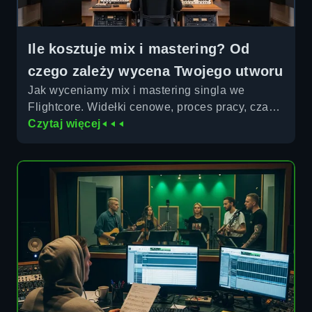
Ile kosztuje mix i mastering? Od
czego zależy wycena Twojego utworu
Jak wyceniamy mix i mastering singla we
Flightcore. Widełki cenowe, proces pracy, czas
realizacji i co wchodzi w cenę.
Czytaj więcej