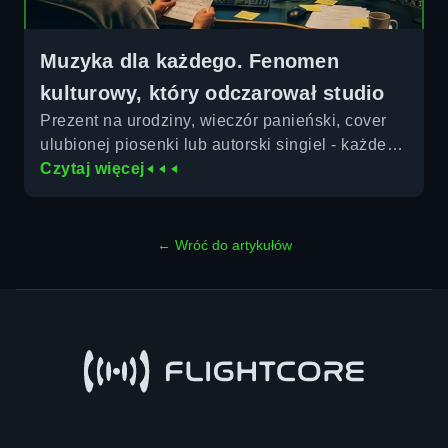
Muzyka dla każdego. Fenomen
kulturowy, który odczarował studio
Prezent na urodziny, wieczór panieński, cover
ulubionej piosenki lub autorski singiel - każdego
do studia przyciąga inna motywacja. Jak
Czytaj więcej
wygląda pierwsza godzina w kabinie
nagraniowej, a co ważniejsze - ile kosztuje
nagranie w Warszawie?
← Wróć do artykułów