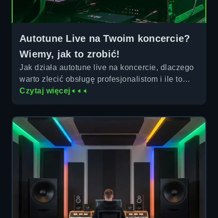
Autotune Live na Twoim koncercie?
Wiemy, jak to zrobić!
Jak działa autotune live na koncercie, dlaczego
warto zlecić obsługę profesjonalistom i ile to
kosztuje. Flightcore Studios obsługuje występy
Czytaj więcej
w Warszawie i poza nią.