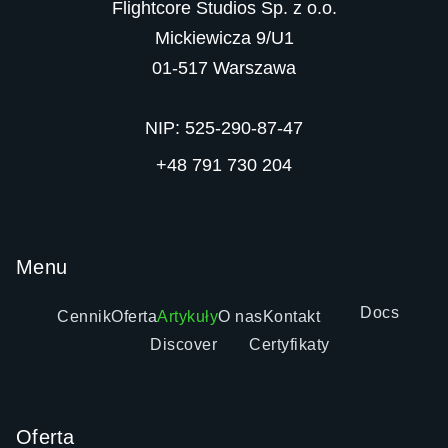
Flightcore Studios Sp. z o.o.

Mickiewicza 9/U1

01-517 Warszawa

NIP: 525-290-87-47
+48 791 730 204
Menu
Docs
Cennik
Oferta
Artykuły
O nas
Kontakt
Discover
Certyfikaty
Oferta