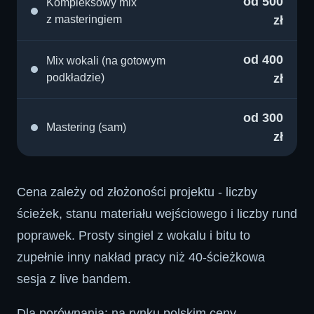
od
500
Kompleksowy mix
z masteringiem
zł
od
400
Mix wokali (na gotowym
podkładzie)
zł
od
300
Mastering (sam)
zł
Cena zależy od złożoności projektu - liczby
ścieżek, stanu materiału wejściowego i liczby rund
poprawek. Prosty singiel z wokalu i bitu to
zupełnie inny nakład pracy niż 40-ścieżkowa
sesja z live bandem.
Dla porównania: na rynku polskim ceny