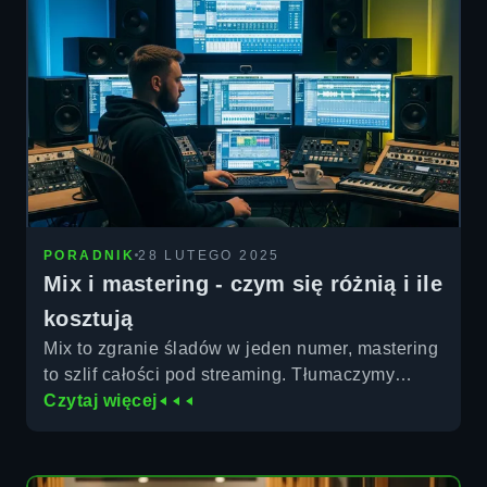
PORADNIK
28 LUTEGO 2025
Mix i mastering - czym się różnią i ile
kosztują
Mix to zgranie śladów w jeden numer, mastering
to szlif całości pod streaming. Tłumaczymy
różnicę, kolejność i po czym poznać, że utwór
Czytaj więcej
jest gotowy. Mix od 400 zł, mastering od 300 zł.