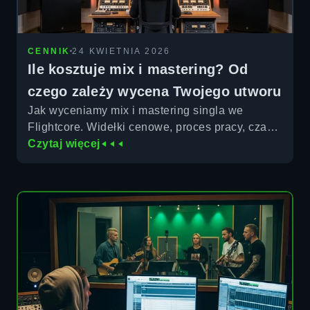
CENNIK
24 KWIETNIA 2026
Ile kosztuje mix i mastering? Od
czego zależy wycena Twojego utworu
Jak wyceniamy mix i mastering singla we
Flightcore. Widełki cenowe, proces pracy, czas
realizacji i co wchodzi w cenę.
Czytaj więcej