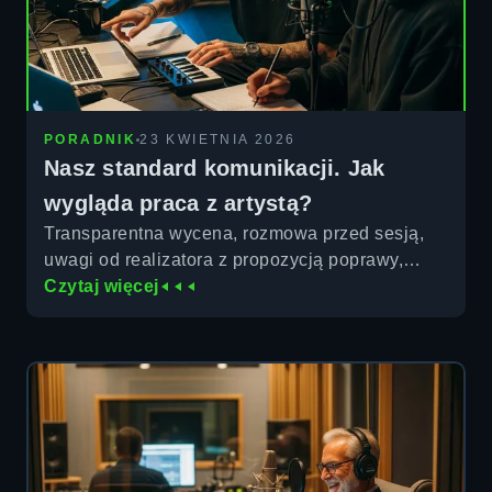
PORADNIK
23 KWIETNIA 2026
Nasz standard komunikacji. Jak
wygląda praca z artystą?
Transparentna wycena, rozmowa przed sesją,
uwagi od realizatora z propozycją poprawy,
zabawa aranżem i konfrontacja wizji po
Czytaj więcej
odsłuchu V1 - osiem etapów naszej współpracy
z artystą.