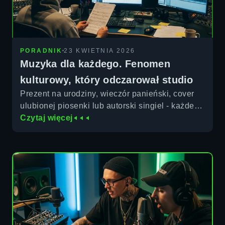
PORADNIK
23 KWIETNIA 2026
Muzyka dla każdego. Fenomen
kulturowy, który odczarował studio
Prezent na urodziny, wieczór panieński, cover
ulubionej piosenki lub autorski singiel - każdego
do studia przyciąga inna motywacja. Jak
Czytaj więcej
wygląda pierwsza godzina w kabinie
nagraniowej, a co ważniejsze - ile kosztuje
nagranie w Warszawie?