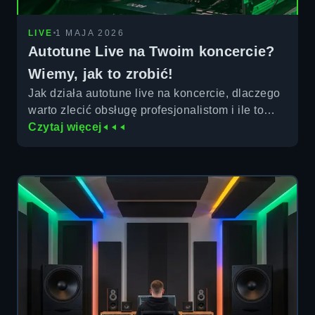
LIVE
1 MAJA 2026
Autotune Live na Twoim koncercie?
Wiemy, jak to zrobić!
Jak działa autotune live na koncercie, dlaczego
warto zlecić obsługę profesjonalistom i ile to
kosztuje. Flightcore Studios obsługuje występy
Czytaj więcej
w Warszawie i poza nią.