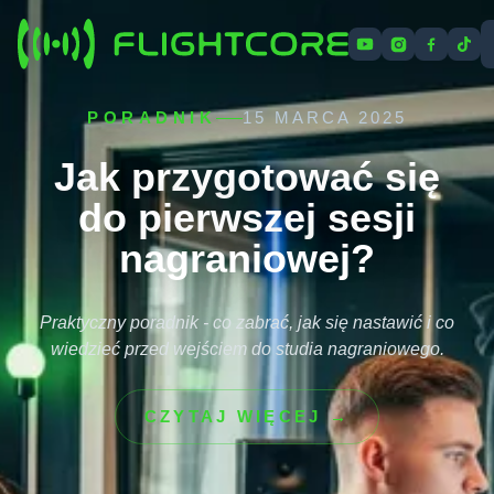
Cennik
Oferta
Artykuły
O nas
Kontakt
PORADNIK
15 MARCA 2025
Jak przygotować się
do pierwszej sesji
nagraniowej?
Praktyczny poradnik - co zabrać, jak się nastawić i co
wiedzieć przed wejściem do studia nagraniowego.
CZYTAJ WIĘCEJ →