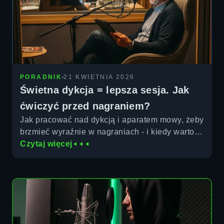
PORADNIK
21 KWIETNIA 2026
Świetna dykcja = lepsza sesja. Jak
ćwiczyć przed nagraniem?
Jak pracować nad dykcją i aparatem mowy, żeby
brzmieć wyraźnie w nagraniach - i kiedy warto
świadomie ją łamać dla artystycznego efektu.
Czytaj więcej