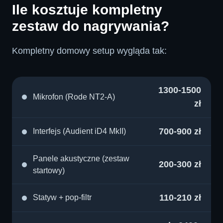
Ile kosztuje kompletny
zestaw do nagrywania?
Kompletny domowy setup wygląda tak:
1300-1500
Mikrofon (Rode NT2-A)
zł
700-900 zł
Interfejs (Audient iD4 MkII)
Panele akustyczne (zestaw
200-300 zł
startowy)
110-210 zł
Statyw + pop-filtr