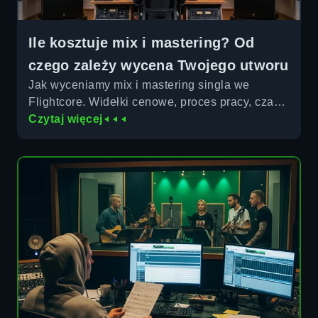
Ile kosztuje mix i mastering? Od
czego zależy wycena Twojego utworu
Jak wyceniamy mix i mastering singla we
Flightcore. Widełki cenowe, proces pracy, czas
realizacji i co wchodzi w cenę.
Czytaj więcej