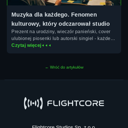
Muzyka dla każdego. Fenomen
kulturowy, który odczarował studio
Prezent na urodziny, wieczór panieński, cover
ulubionej piosenki lub autorski singiel - każdego
do studia przyciąga inna motywacja. Jak
Czytaj więcej
wygląda pierwsza godzina w kabinie
nagraniowej, a co ważniejsze - ile kosztuje
nagranie w Warszawie?
← Wróć do artykułów
Flightcore Studios Sp. z o.o.
