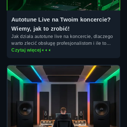
Autotune Live na Twoim koncercie?
Wiemy, jak to zrobić!
Jak działa autotune live na koncercie, dlaczego
warto zlecić obsługę profesjonalistom i ile to
kosztuje. Flightcore Studios obsługuje występy
Czytaj więcej
w Warszawie i poza nią.