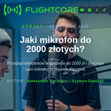
Cennik
Oferta
Artykuły
O nas
Kontakt
SPRZĘT
15 LUTEGO 2025
Jaki mikrofon do
2000 złotych?
Przegląd mikrofonów w budżecie do 2000 zł i dlaczego
sam mikrofon to dopiero początek.
AUTOR:
Aleksander Durowicz
i
Szymon Gwóźdź