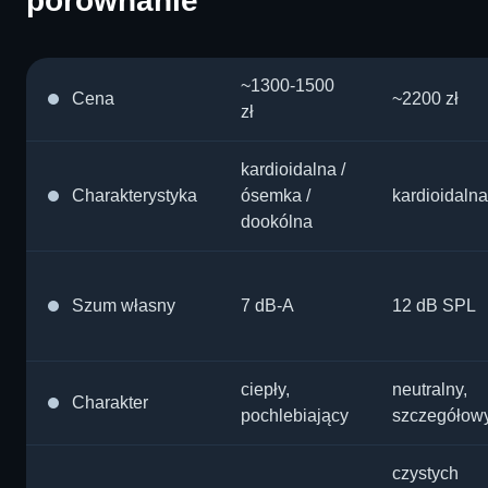
porównanie
~1300-1500
Cena
~2200 zł
zł
kardioidalna /
Charakterystyka
ósemka /
kardioidalna
dookólna
Szum własny
7 dB-A
12 dB SPL
ciepły,
neutralny,
Charakter
pochlebiający
szczegółow
czystych