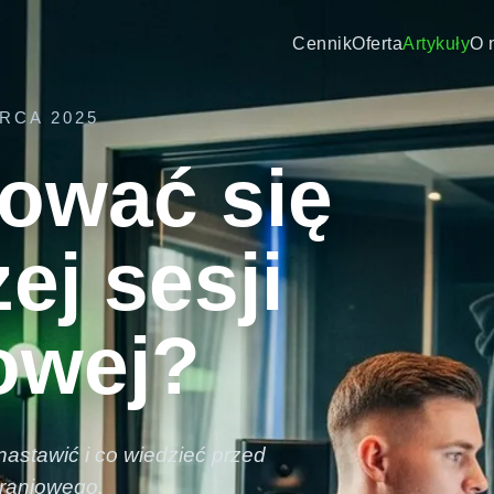
Cennik
Oferta
Artykuły
O 
RCA 2025
tować się
ej sesji
owej?
 nastawić i co wiedzieć przed
graniowego.