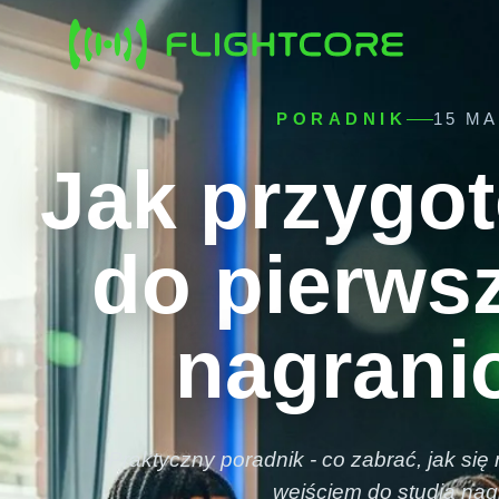
PORADNIK
15 MA
Jak przygo
do pierwsz
nagrani
Praktyczny poradnik - co zabrać, jak się
wejściem do studia na